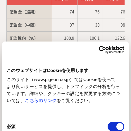
配当金（通期）
74
76
76
配当金（中間）
37
38
38
配当性向（%）
100.9
106.1
122.6
2013年8月1日を効力発生日として、普通株式1株につき2株の
割合で、また2015年5月1日を効力発生日として、普通株式1
このウェブサイトはCookieを使用します
株につき3株の割合で株式分割を行っています。
このサイト（www.pigeon.co.jp）ではCookieを使って、
より良いサービスを提供し、トラフィックの分析を行っ
ています。詳細や、クッキーの設定を変更する方法につ
いては、
こちらのリンク
をご覧ください。
投資家向け情報
同
トップメッセージ
必須
意