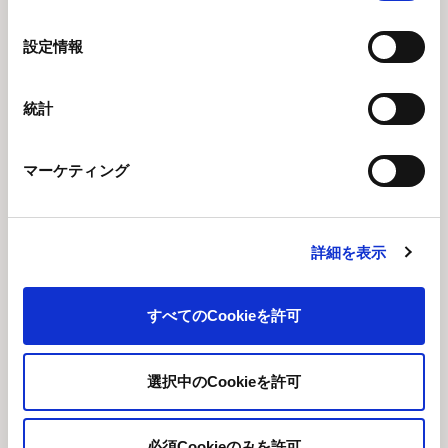
の
経営情報
選
設定情報
択
業績・財務情報
統計
IRライブラリー
マーケティング
IRニュース
株式情報
詳細を表示
株式データ
株式メモ
すべてのCookieを許可
配当について
株価
選択中のCookieを許可
IRカレンダー
必須Cookieのみを許可