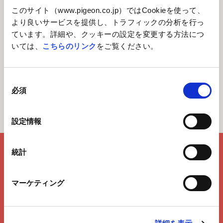
次世代育成支援対策の実施状況
このサイト（www.pigeon.co.jp）ではCookieを使って、
女性活躍推進法行動計画
より良いサービスを提供し、トラフィックの分析を行っ
ています。詳細や、クッキーの設定を変更する方法につ
Global Links
いては、
こちらのリンク
をご覧ください。
同
必須
意
の
ホーム
企業情報
ステークホルダーへの取り組み
選
一般事業主行動計画
設定情報
択
統計
マーケティング