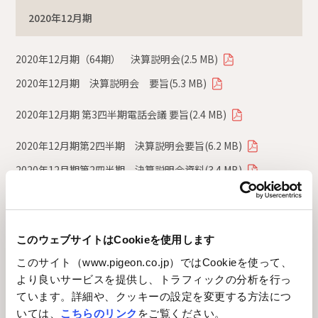
2020年12月期
2020年12月期（64期） 決算説明会(2.5 MB)
2020年12月期 決算説明会 要旨(5.3 MB)
2020年12月期 第3四半期電話会議 要旨(2.4 MB)
2020年12月期第2四半期 決算説明会要旨(6.2 MB)
2020年12月期第2四半期 決算説明会資料(3.4 MB)
2020年12月期（64期）第１四半期決算 補足説明資料(946.7 KB)
2020年12月期 第1四半期電話会議 要旨(3.2 MB)
このウェブサイトはCookieを使用します
このサイト（www.pigeon.co.jp）ではCookieを使って、
より良いサービスを提供し、トラフィックの分析を行っ
2019年12月期
ています。詳細や、クッキーの設定を変更する方法につ
いては、
こちらのリンク
をご覧ください。