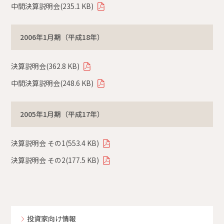
中間決算説明会(235.1 KB)
2006年1月期（平成18年）
決算説明会(362.8 KB)
中間決算説明会(248.6 KB)
2005年1月期（平成17年）
決算説明会 その1(553.4 KB)
決算説明会 その2(177.5 KB)
投資家向け情報