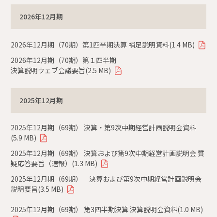
2026年12月期
2026年12月期（70期）第1四半期決算 補足説明資料(1.4 MB)
2026年12月期（70期）第１四半期
決算説明ウェブ会議要旨(2.5 MB)
2025年12月期
2025年12月期（69期） 決算・第9次中期経営計画説明会資料
(5.9 MB)
2025年12月期（69期） 決算および第9次中期経営計画説明会 質
疑応答要旨（速報）(1.3 MB)
2025年12月期（69期） 決算および第9次中期経営計画説明会
説明要旨(3.5 MB)
2025年12月期（69期） 第3四半期決算 決算説明会資料(1.0 MB)