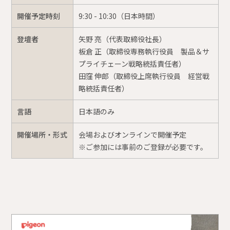
開催予定時刻
9:30 - 10:30（日本時間）
登壇者
矢野 亮（代表取締役社長）
板倉 正（取締役専務執行役員 製品＆サ
プライチェーン戦略統括責任者）
田窪 伸郎（取締役上席執行役員 経営戦
略統括責任者）
言語
日本語のみ
開催場所・形式
会場およびオンラインで開催予定
※ご参加には事前のご登録が必要です。