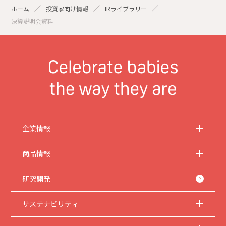
ホーム
投資家向け情報
IRライブラリー
決算説明会資料
企業情報
商品情報
研究開発
サステナビリティ