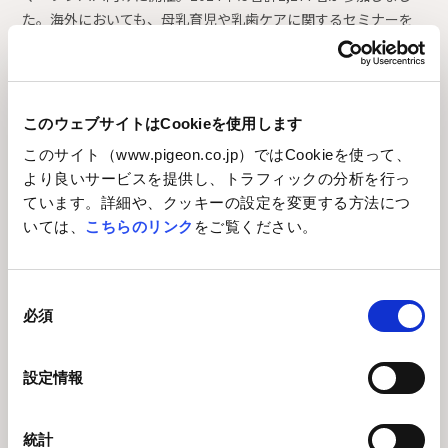
た。海外においても、母乳育児や乳歯ケアに関するセミナーを
多数開催しており、歯科検診が義務化されていないマレーシア
においては、デンタルクリニックと協働し、無料歯科検診やオ
ーラルケアの方法について伝えるイベントを開催。2024年は合
計2,300名が参加しました。また、各国で母乳哺育・授乳支援な
このウェブサイトはCookieを使用します
どに携わる医師・助産師・看護師・保健師・栄養士・薬剤師な
このサイト（www.pigeon.co.jp）ではCookieを使って、
どの医療従事者の方々が、ケアや支援をする際に活かせる情報
より良いサービスを提供し、トラフィックの分析を行っ
を発信する、医療従事者向けセミナーも実施しています。日本
ています。詳細や、クッキーの設定を変更する方法につ
では授乳支援や産後ケア、妊娠期の栄養摂取をテーマに、授乳
いては、
こちらのリンク
をご覧ください。
支援やスキンケア、欧州でも母乳育児をテーマにセミナーを開
催し、2024年も世界各国の病産院の医療従事者にご参加いただ
きました。当社グループは、医療従事者向けのセミナーを通じ
同
て、病院や産院での認知と信頼構築を目指します。
必須
意
の
選
設定情報
択
統計