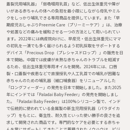
蓋裂児用哺乳器」「弱吸啜用乳首」など、低出生体重児や障が
いがある赤ちゃんの体への負担を最小限にしながら母乳やミル
クをしっかり哺乳できる専用商品を提供しています。また「早
期産児おしゃぶりPreemie Care（プリーミーケア）」は、治療
や処置などの痛みを緩和させる一つの方法として用いられてい
ます。2022年には病産院向けに、早産児・低出生体重児にママ
の初乳を一滴でも多く届けられるよう初乳採取をサポートする
デバイス「Precious Drop（プレシャスドロップ）」の販売を日
本で開始。中国では皮膚が未熟な赤ちゃんのトラブルを軽減す
るため、低出生体重児専用オイルを開発。2024年には、口唇
裂・口蓋裂や疾患などで直接授乳や人工乳首での哺乳が困難な
赤ちゃんのための哺乳器（細口哺食器）をリニューアルした
「ロングフィーダー」の発売を日本で開始しました。また2025
年にインドでは「Paladai Baby Feeder」の発売を開始しまし
た。「Paladai Baby Feeder」は100%シリコーン製で、インド
で伝統的に使われている金属製の新生児用授乳器（パラダイカ
ップ）をもとに、衛生性、耐久性といった使い勝手の良さを追
求して開発された商品です。専門的なケアを必要とする赤ちゃ
んを常にサポートしてきたことで蓄積されたノウハウは、ピジ