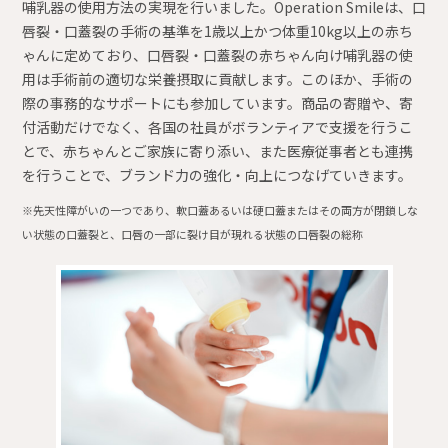
哺乳器の使用方法の実現を行いました。Operation Smileは、口
唇裂・口蓋裂の手術の基準を1歳以上かつ体重10kg以上の赤ち
ゃんに定めており、口唇裂・口蓋裂の赤ちゃん向け哺乳器の使
用は手術前の適切な栄養摂取に貢献します。このほか、手術の
際の事務的なサポートにも参加しています。商品の寄贈や、寄
付活動だけでなく、各国の社員がボランティアで支援を行うこ
とで、赤ちゃんとご家族に寄り添い、また医療従事者とも連携
を行うことで、ブランド力の強化・向上につなげていきます。
※先天性障がいの一つであり、軟口蓋あるいは硬口蓋またはその両方が閉鎖しな
い状態の口蓋裂と、口唇の一部に裂け目が現れる状態の口唇裂の総称