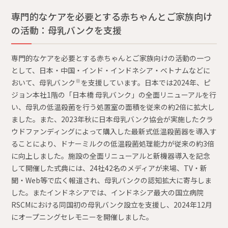
専門的なケアを必要とする赤ちゃんとご家族向け
の活動：母乳バンクを支援
専門的なケアを必要とする赤ちゃんとご家族向けの活動の一つ
として、日本・中国・インド・インドネシア・ベトナムなどに
※
おいて、母乳バンク
を支援しています。日本では2024年、ピ
ジョン本社1階の「日本橋 母乳バンク」の全面リニューアルを行
い、母乳の低温殺菌を行う処置室の面積を従来の約2倍に拡大し
ました。また、2023年秋に日本母乳バンク協会が実施したクラ
ウドファンディングによって購入した最新式低温殺菌器を導入す
ることにより、ドナーミルクの低温殺菌処理能力が従来の約3倍
に向上しました。施設の全面リニューアルと新機器導入を記念
して開催した式典には、24社42名のメディアが来場、TV・新
聞・Web等で広く報道され、母乳バンクの認知拡大に寄与しま
した。またインドネシアでは、インドネシア最大の国立病院
RSCMにおける同国初の母乳バンク設立を支援し、2024年12月
にオープニングセレモニーを開催しました。