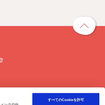
ペ
ー
ジ
ト
ッ
プ
に
戻
る
すべてのCookieを許可
ラフィックの分