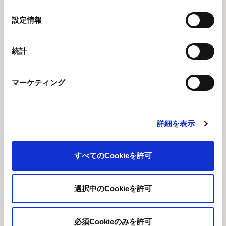
の
選
設定情報
業績・財務情報
択
業績ハイライト
統計
ファクトシート
チャートジェネレーター
マーケティング
セグメント別（売上高・利益）
IRライブラリー
詳細を表示
IRニュース
すべてのCookieを許可
株式情報
IRカレンダー
選択中のCookieを許可
定時株主総会
必須Cookieのみを許可