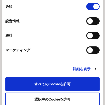
同
利用可能
9：00～17：00
必須
意
時間
（土日祝日、弊社夏季・冬季休業を除く）
の
選
設定情報
択
統計
マーケティング
詳細を表示
すべてのCookieを許可
設備
選択中のCookieを許可