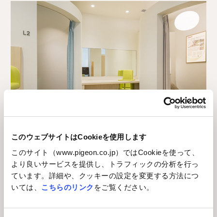
このウェブサイトはCookieを使用します
このサイト（www.pigeon.co.jp）ではCookieを使って、
場所
より良いサービスを提供し、トラフィックの分析を行っ
ています。詳細や、クッキーの設定を変更する方法につ
いては、
こちらのリンク
をご覧ください。
場所
茨城県つくばみらい市絹の台6-20-4 ピジョン
中央研究所内