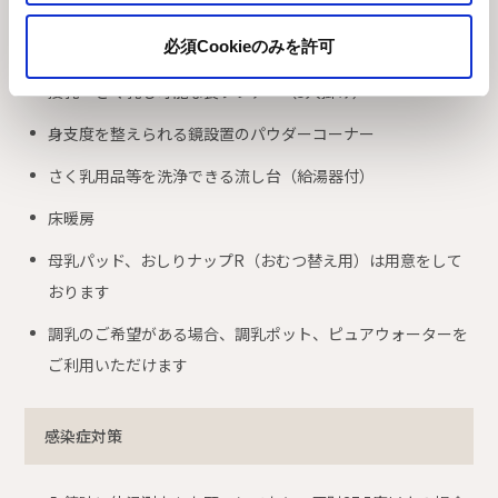
さく乳、授乳用の個室（カーテン仕切り）2室
必須Cookieのみを許可
おむつ替えシート
授乳・さく乳も可能な長ソファー（5人掛け）
身支度を整えられる鏡設置のパウダーコーナー
さく乳用品等を洗浄できる流し台（給湯器付）
床暖房
母乳パッド、おしりナップR（おむつ替え用）は用意をして
おります
調乳のご希望がある場合、調乳ポット、ピュアウォーターを
ご利用いただけます
感染症対策