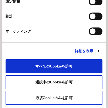
設定情報
6. 免責
択
統計
本サイトの使用および閲覧は、お客さまご自身の自己責任にお
いてなされるものであり、本サイトの作成、頒布等に関わった
当社および関係者は、本サイトまたは本コンテンツへのアクセ
マーケティング
スまたは使用により発生したいかなる損害（コンピュータやネ
ットワークシステムに生じた損害を含み、直接損害・間接損害
の別を問いません。）やその修復費用等に対して、一切の責任
詳細を表示
を負いません。
すべてのCookieを許可
ソーシャルメディア
選択中のCookieを許可
個人情報保護方針および個人情報の取り扱いについて
必須Cookieのみを許可
ご利用にあたって