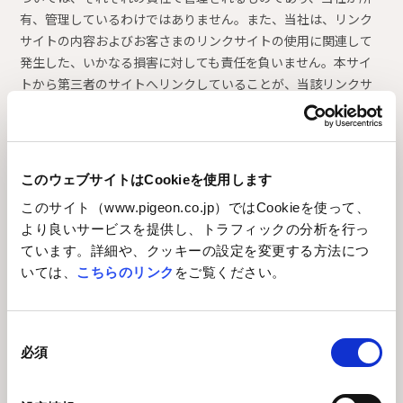
有、管理しているわけではありません。また、当社は、リンク
サイトの内容およびお客さまのリンクサイトの使用に関連して
発生した、いかなる損害に対しても責任を負いません。本サイ
トから第三者のサイトへリンクしていることが、当該リンクサ
イトの商品やサービスを保証するものでもなく、またリンクサ
イトにある情報が当社によって保証されたものでも、認められ
たものでもありません。
このウェブサイトはCookieを使用します
5. コンテンツの保証
このサイト（www.pigeon.co.jp）ではCookieを使って、
より良いサービスを提供し、トラフィックの分析を行っ
ています。詳細や、クッキーの設定を変更する方法につ
本コンテンツについては、将来の予測を含み、その正確性と最
いては、
こちらのリンク
をご覧ください。
新性の確保に努めておりますが、その完全さに関していかなる
保証をするものではありません。当社は、本コンテンツに関す
るいかなる間違い、不掲載についても一切の責任を負うもので
同
はありません。特に、将来予測情報に関しては、種々の要因で
必須
意
実績と異なることがあります。
の
選