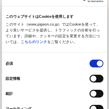
このウェブサイトはCookieを使用します
このサイト（www.pigeon.co.jp）ではCookieを使って、
より良いサービスを提供し、トラフィックの分析を行っ
ています。詳細や、クッキーの設定を変更する方法につ
いては、
こちらのリンク
をご覧ください。
同
必須
意
インベスターズガイド2020/12 [エクセル版]
の
[268.5 KB]
選
設定情報
択
バックナンバー
統計
2019年12月期
マーケティング