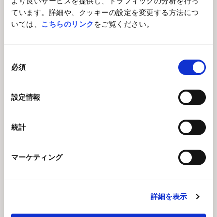
より良いサービスを提供し、トラフィックの分析を行っ
ています。詳細や、クッキーの設定を変更する方法につ
会社概要
いては、
こちらのリンク
をご覧ください。
会社概要
役員一覧
同
必須
意
国内事業所一覧
の
グループ会社一覧
選
設定情報
択
中央研究所について
ピジョンの名前由来・ロゴについて
統計
事業分野
マーケティング
ピジョンの歴史
ステークホルダーへの取り組み
詳細を表示
Global Links