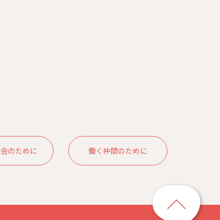
社会のために
働く仲間のために
ペ
ー
ジ