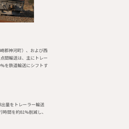
神崎郡神河町）、および西
拠点間輸送は、主にトレー
0%を鉄道輸送にシフトす
素排出量をトレーラー輸送
行時間を約81%削減し、