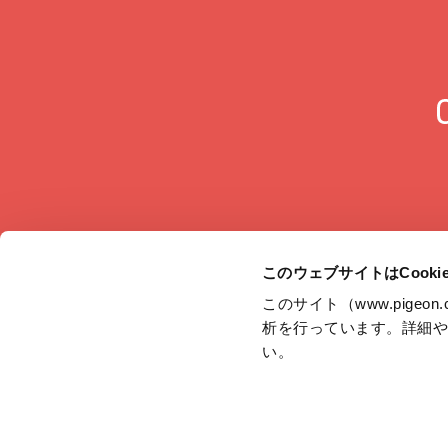
このウェブサイトはCook
このサイト（www.pige
析を行っています。詳細
JAPAN
い。
サイトマップ
グループ会社一覧
ディスクロージャー・ポリシー
個人情