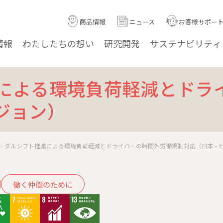
商品情報
ニュース
お客様サポー
情報
わたしたちの
想い
研究
開発
サステナ
ビリティ
による環境負荷軽減とドラ
ピジョン）
ーダルシフト推進による環境負荷軽減とドライバーの時間外労働規制対応（日本 - 