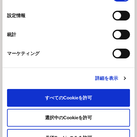
の
実装した機能です。
選
設定情報
現在、サービス開始から1,300件以上の対話、6,000通以
択
上のメッセージをサポートしており、利便性と安心感を
シームレスに融合させたツールとして多くのママから高
統計
い支持を得ています。
担当者より ～すべてのママが孤立しない社会のために
マーケティング
～
詳細を表示
すべてのCookieを許可
選択中のCookieを許可