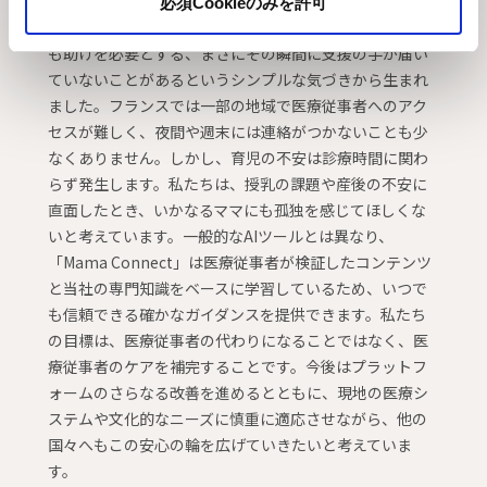
必須Cookieのみを許可
「Mama Connect」のアイデアは、多くのママがもっと
も助けを必要とする、まさにその瞬間に支援の手が届い
ていないことがあるというシンプルな気づきから生まれ
ました。フランスでは一部の地域で医療従事者へのアク
セスが難しく、夜間や週末には連絡がつかないことも少
なくありません。しかし、育児の不安は診療時間に関わ
らず発生します。私たちは、授乳の課題や産後の不安に
直面したとき、いかなるママにも孤独を感じてほしくな
いと考えています。一般的なAIツールとは異なり、
「Mama Connect」は医療従事者が検証したコンテンツ
と当社の専門知識をベースに学習しているため、いつで
も信頼できる確かなガイダンスを提供できます。私たち
の目標は、医療従事者の代わりになることではなく、医
療従事者のケアを補完することです。今後はプラットフ
ォームのさらなる改善を進めるとともに、現地の医療シ
ステムや文化的なニーズに慎重に適応させながら、他の
国々へもこの安心の輪を広げていきたいと考えていま
す。