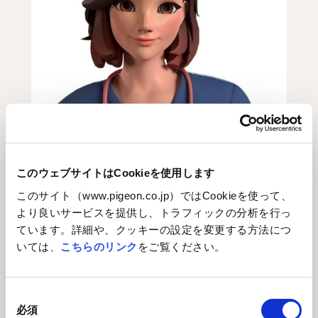
このウェブサイトはCookieを使用します
AIアシスタント「Erica（エリカ）」
このサイト（www.pigeon.co.jp）ではCookieを使って、
より良いサービスを提供し、トラフィックの分析を行っ
最優先ニーズに応える注文追跡＆カスタマーサポート
ています。詳細や、クッキーの設定を変更する方法につ
機能の搭載
いては、
こちらのリンク
をご覧ください。
利用者からの膨大なリクエストや声を分析した結果、プ
ラットフォーム内に注文追跡機能とカスタマーサポート
同
機能を新たに搭載しました。育児に必要な商品の購入を
必須
意
スムーズにすることも、大切な産後ケアの一環と捉えて