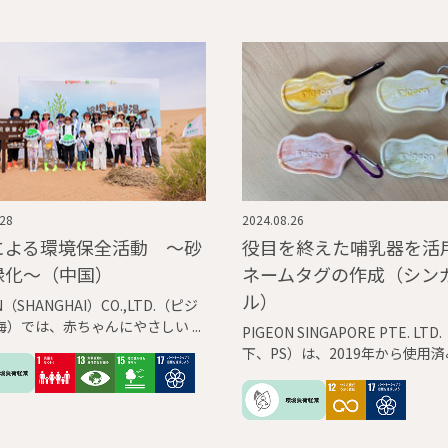
.28
2024.08.26
による環境保全活動 ～砂
役目を終えた哺乳器を活
緑化～（中国）
ネームタグの作成（シン
ル）
N（SHANGHAI）CO.,LTD.（ピジ
海）では、赤ちゃんにやさしい
PIGEON SINGAPORE PTE. LTD
「赤ちゃんが環境危機に困るこ
下、PS）は、2019年から使用
心地よくいられる」実現のため
ラスチック哺乳器の回収を行っ
組みの1つとして、砂漠での植樹
す。
2023年より行っています。