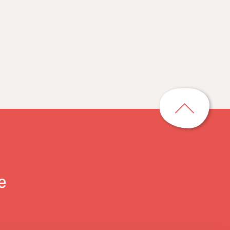
の回収ボックスを設置し、資源リサイ
クルする実証実験を2022年8月25日よ
り2023年2月28日まで実施します。
ペ
ー
ジ
ト
ッ
プ
に
戻
る