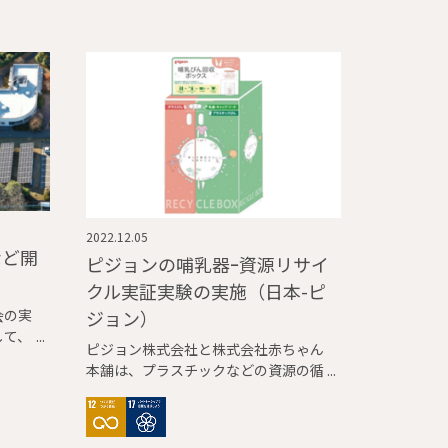
2022.12.05
など開
ピジョンの哺乳器ｰ資源リサイ
クル実証実験の実施（日本-ピ
ジョン）
会の実
して、
ピジョン株式会社と株式会社赤ちゃん
（茨城県
本舗は、プラスチックなどの資源の循
県つく
環利用を目的として、関東エリアのア
光発電
カチャンホンポ10店舗において、ご家
した。
庭で使わなくなったピジョンの哺乳器