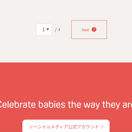
0本の苗木を植え、合計約13.2tの
吸収しました。 森林はCO2を吸
ことで地球温暖化を防ぎ、生物
の保全にも役立つことは広く知
1
いますが、タイのように熱帯で
/
3
Next
2
い国々にとって、森林は洪水を防
3
も重要な役割を果たしていま
ソーシャルメディア公式アカウント