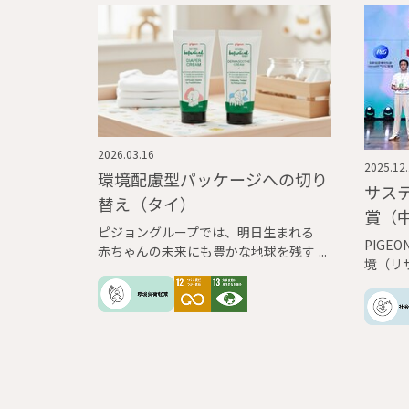
2026.03.16
2025.12
環境配慮型パッケージへの切り
サス
替え（タイ）
賞（
ピジョングループでは、明日生まれる
PIGEO
赤ちゃんの未来にも豊かな地球を残す
境（リ
ため、中長期環境目標「Pigeon Green
のサス
Action Plan」を策定し、環境負荷軽減
国内の
に取り組んでいます。
た。