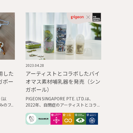
2023.04.28
用した
アーティストとコラボしたバイ
ガポー
オマス素材哺乳器を発売（シン
ガポール）
.（以
PIGEON SINGAPORE PTE. LTD.は、
済みのプ
2022年、自閉症のアーティストとコラ
ていま
ボした、100％バイオマスプラスチック
哺乳器の販売を開始しました。