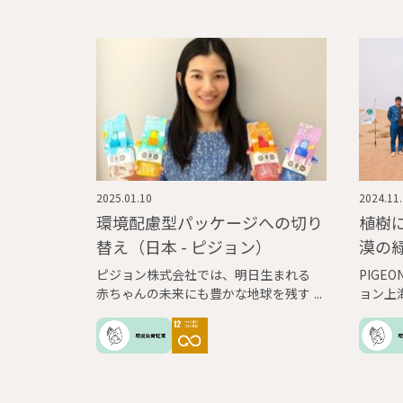
2025.01.10
2024.11
環境配慮型パッケージへの切り
植樹
替え（日本 - ピジョン）
漠の
ピジョン株式会社では、明日生まれる
PIGEO
赤ちゃんの未来にも豊かな地球を残す
ョン上
ため、中長期環境目標「Pigeon Green
未来像
Action Plan」を策定し、環境負荷削減
となく
に取り組んでいます。
の取り
活動を