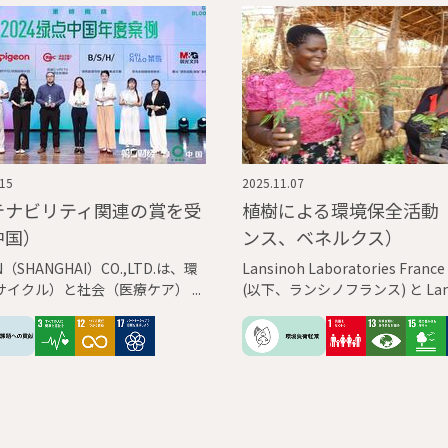
.15
2025.11.07
テナビリティ関連の賞を受
植樹による環境保全活動
中国）
ンス、ベネルクス）
N（SHANGHAI）CO.,LTD.は、環
Lansinoh Laboratories France
サイクル）と社会（医療ケア）
(以下、ランシノフランス) と Lans
テナビリティ活動について、中国
Laboratories Benelux (以下
2つの賞から高く評価されまし
ノベネルクス)は、赤ちゃんにや
未来像における「赤ちゃんが環
に困ることなく心地よくいられ
めの取り組みの一環として、202
り植樹活動を実施しています。