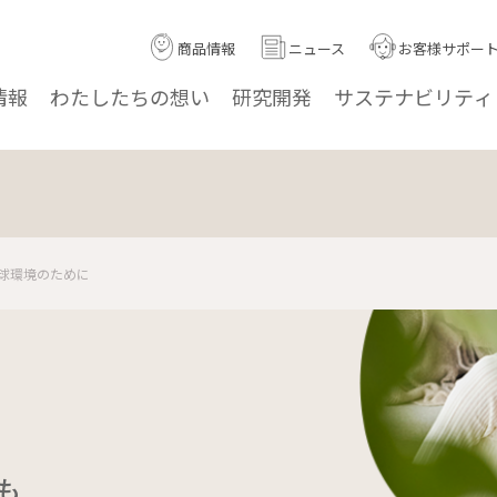
商品情報
ニュース
お客様サポー
情報
わたしたちの
想い
研究
開発
サステナ
ビリティ
球環境のために
も