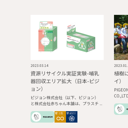
2023.03.14
2023.01
資源リサイクル実証実験-哺乳
植樹
器回収エリア拡大（日本-ピジ
イ）
ョン）
PIGEO
CO.,L
ピジョン株式会社（以下、ピジョン）
イ政府
と株式会社赤ちゃん本舗は、プラスチ
の下、
ックなどの資源の循環利用を目的とし
で植樹
て、関東エリアのアカチャンホンポ10
動には
店舗において、ご家庭で使わなくなっ
従業員が
たピジョンの哺乳器※の回収ボックス