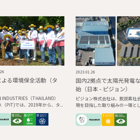
.26
2023.01.26
による環境保全活動（タ
国内2拠点で太陽光発電
始（日本 - ピジョン）
N INDUSTRIES（THAILAND）
ピジョン株式会社は、脱炭素社
TD.（PIT)では、2019年から、タ
現を目指した取り組みの一環と
 天然資源・環境省 森林局の協力
2022年12月26日に筑波事業所
チャチュンサオ県のタイ国有林
稲敷郡）及び中央研究所（茨城
活動を行っています。この植樹活
ばみらい市）に自家消費型太陽
、これまでの4年間で、130名の
設備を導入し、稼働を開始しま
参加し、12,800㎡の土地に約