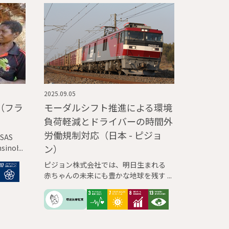
2025.09.05
（フラ
モーダルシフト推進による環境
負荷軽減とドライバーの時間外
労働規制対応（日本 - ピジョ
 SAS
ン）
inoh
、ランシ
ピジョン株式会社では、明日生まれる
さしい
赤ちゃんの未来にも豊かな地球を残す
境危機
ため、中長期環境目標「Pigeon Green
る」た
Action Plan」を策定し、環境負荷軽減
0年よ
に取り組んでいます。