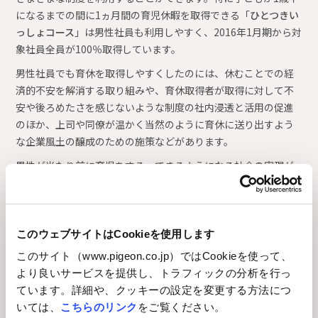
になるまでの間に1ヵ月間の育児休暇を取得できる「
ひとつきい
っしょコース
」は男性社員も利用しやすく、2016年1月期から対
象社員全員が100％取得しています。
男性社員でも育休を取得しやすくしたのには、休むことでの経
済的不安を解消する取り組みや、育休取得者が取得に対して不
安や後ろめたさを感じないような制度の社内浸透と活用の促進
のほか、上司や同僚が温かく当然のように育休に送り出すよう
な企業風土の醸成のための施策などがあります。
男性が当たり前に育児をする・できるようになる社会の実現が
ますます望まれている一方で、育児者を支える企業や職場に対
して思うように社内制度や支援体制の整備が進まない企業が存
在することを危惧し、母親だけでなく父親も当たり前に育児を
する社会の実現を目指し、早くから育休制度の設計や運用に乗
このウェブサイトはCookieを使用します
り出し、失敗や試行錯誤を経て蓄積されてきたピジョンのナレ
このサイト（www.pigeon.co.jp）ではCookieを使って、
ッジを公開し、社会への働きかけも行っています。
より良いサービスを提供し、トラフィックの分析を行っ
ています。詳細や、クッキーの設定を変更する方法につ
2023.11
いては、
こちらのリンク
をご覧ください。