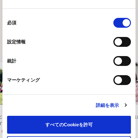
関連リンク
ニュースレター
同
必須
意
の
赤ちゃんを産み育てることが
選
設定情報
択
ハードルにならない
統計
Pick up
マーケティング
詳細を表示
日本
日本
と仕事の両立
母乳が出るメカニズムを研
ピジョン社員
イフ・デザイ
究・解明し母乳育児を支援
育て"も支援
すべてのCookieを許可
制度
Read More
Read More