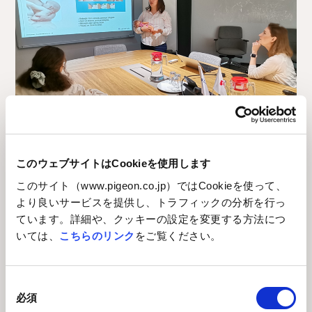
ピジョンは、これらの教育活動を通して可能な限りママの不安
このウェブサイトはCookieを使用します
を軽減し、出産・産後に向けた心と体の準備ができるように支
援をしています。
このサイト（www.pigeon.co.jp）ではCookieを使って、
より良いサービスを提供し、トラフィックの分析を行っ
2025.11
ています。詳細や、クッキーの設定を変更する方法につ
いては、
こちらのリンク
をご覧ください。
育児の助け合いができる
同
ゆるやかな繋がりがある
必須
意