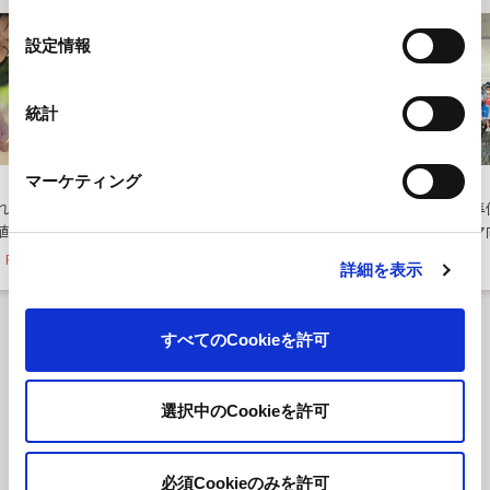
の
Pick up
Pick up
選
設定情報
択
統計
マーケティング
アメリカ
タイ、トルコ
れる感動と喜
格差問題を越え育児の助け合
産前の心の準
植樹活動
いが出来る社会へ
る教育、ママ
Read More
Read More
詳細を表示
1
/
6
すべてのCookieを許可
選択中のCookieを許可
赤ちゃんにやさしい未来像
6つの社会の姿
必須Cookieのみを許可