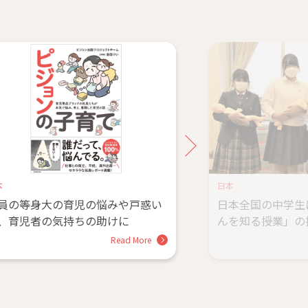
本
日本
員の等身大の育児の悩みや戸惑い
日本全国の中学生
、育児者の気持ちの助けに
んを知る授業」の
Read More