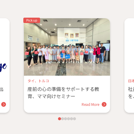
Pick up
タイ、トルコ
日
出
産前の心の準備をサポートする教
社
育、ママ向けセミナー
を
Read More