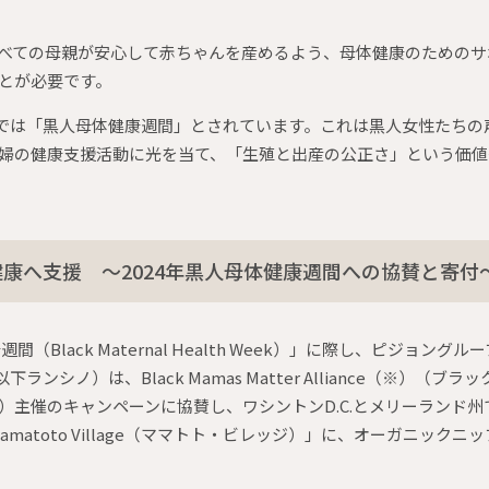
べての母親が安心して赤ちゃんを産めるよう、母体健康のためのサ
とが必要です。
日までは「黒人母体健康週間」とされています。これは黒人女性たち
婦の健康支援活動に光を当て、「生殖と出産の公正さ」という価値
康へ支援 ～2024年黒人母体健康週間への協賛と寄付
間（Black Maternal Health Week）」に際し、ピジョングル
C.（以下ランシノ）は、Black Mamas Matter Alliance（※）
A）主催のキャンペーンに協賛し、ワシントンD.C.とメリーランド
amatoto Village（ママトト・ビレッジ）」に、オーガニック