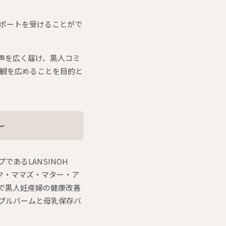
ポートを受けることがで
の声を広く届け、黒人コミ
観を広めることを目的と
～
ープであるLANSINOH
（ブラック・ママズ・マター・ア
州で黒人妊産婦の健康改善
ニップルバームと母乳保存バ