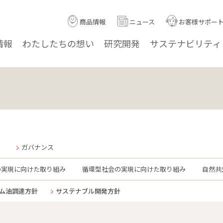
商品情報
ニュース
お客様サポー
情報
わたしたちの
想い
研究
開発
サステナ
ビリティ
ガバナンス
の実現に向けた取り組み
循環型社会の実現に向けた取り組み
自然共
ム油調達方針
サステナブル開発方針