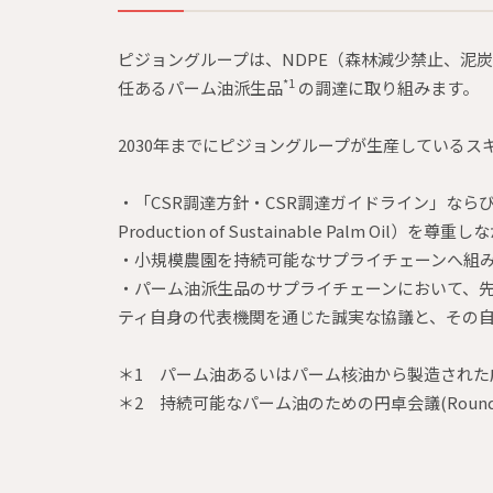
ピジョングループは、NDPE（森林減少禁止、泥炭地開発禁止、
*1
任あるパーム油派生品
の調達に取り組みます。
2030年までにピジョングループが生産しているス
・「CSR調達方針・CSR調達ガイドライン」なら
Production of Sustainable Pal
・小規模農園を持続可能なサプライチェーンへ組
・パーム油派生品のサプライチェーンにおいて、
ティ自身の代表機関を通じた誠実な協議と、その自由で十分な情
＊1 パーム油あるいはパーム核油から製造された
＊2 持続可能なパーム油のための円卓会議(Roundtable o