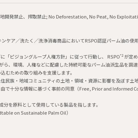
搾取禁止; No Deforestation, No Peat, No Exp
キンケア／洗たく／洗浄消毒商品においてRSPO認証パーム油の使用
*2
びに「ピジョングループ人権方針」に従って行動し、 RSPO
が定める原
m Oil）を尊重しながら、環境、人権などに配慮した持続可能なパーム油派生品を
み込むための取り組みを支援します。
先住民族・地域コミュニティの土地・領域・資源に影響を及ぼす土
報に基づく事前の同意（Free, Prior and Informed Con
成分を原料として使用している製品を指します。
n Sustainable Palm Oil）