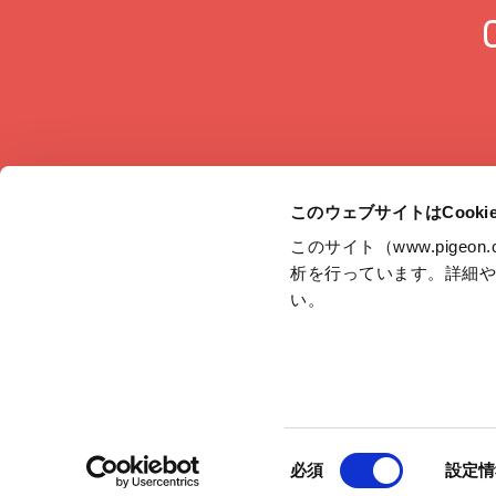
このウェブサイトはCook
このサイト（www.pige
析を行っています。詳細
JAPAN
い。
サイトマップ
グループ会社一覧
ディスクロージャー・ポリシー
個人情
Cookie（クッキー）ポリシー
利用者情報の外部送信について
ソーシャ
同
必須
設定情
意