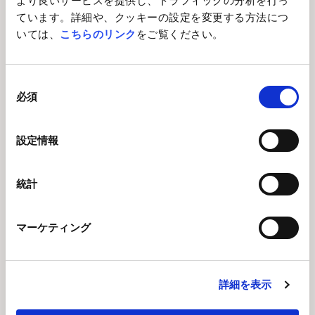
より良いサービスを提供し、トラフィックの分析を行っ
ています。詳細や、クッキーの設定を変更する方法につ
いては、
こちらのリンク
をご覧ください。
ヨコヅナ会
同
「ヨコヅナ会」は、多様なバックグラウンドを持つ社員同士の
必須
意
交流を促進し、仕事の枠を超え、組織の活性化を目指す取り組
の
みです。
選
設定情報
普段の業務や役職、年齢の垣根を越え、社員が気軽に交流でき
択
る場を提供することで、お互いの『人となり』を知ることで、
心理的に繋がり合えるきっかけを提供しています。
統計
2025年は、社員が持つ”強み”・”個性”にフォーカスを当て、ソ
ムリエ資格を持つ社員によるワイン講座や、茶道裏千家の準教
マーケティング
授である社員によるお茶会などを企画し、8回の開催で延べ72名
が参加しました。
参加者からは、
詳細を表示
「業務上の接点がない人たちの意外な一面を知る貴重な機会に
なった」