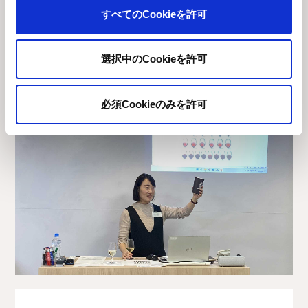
「部署や役職を超えて、ざっくばらんに話すことができた」
すべてのCookieを許可
「会を通して、新たな繋がりが生まれた」
「もっと多くの社員にヨコヅナ会を知ってほしい」
といった声が寄せられ、横のつながりを通して、組織の活性化
選択中のCookieを許可
に貢献しています。
必須Cookieのみを許可