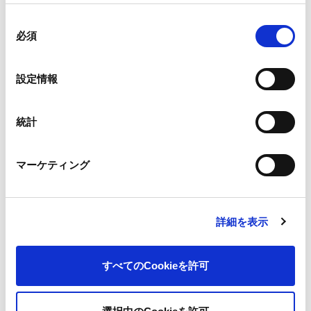
商品だけでなく、赤ちゃんとご家族を取り巻く社会課
同
題を解決することが私たちの責務です。持続的な社会
必須
意
の実現のため、循環型製品開発を推進していきます。
の
選
設定情報
択
統計
マーケティング
詳細を表示
すべてのCookieを許可