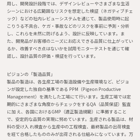
用し、開発設計段階では、デザインレビューやさまざまな生活
シーンにおける広範囲なリスクを想定した検証（ネガティブチェ
ック）などの社内レビューシステムを通じて、製品使用時に起
こりうる不具合、ケガ・事故などのリスクを事前に予測・分析
し、これらを未然に防げるよう、設計に反映しています。ま
た、開発品がお客様のニーズにお応えできる品質に仕上がってい
るか、改善すべき点はないかを試用モニターテストを通じて確
認し、設計品質の評価・検証を行っています。
ピジョンの「製造品質」
製品の製造は、各生産工場の製造設備や生産環境など、ピジョ
ンが設定した独自の基準である PPM（Pigeon Productive
Management）を満たした工場にて行います。生産工場では定
期的にさまざまな角度からチェックをするQA（品質保証）監査
に加 え、各国におけるGMP（適正製造規範）に準拠すること
で、安定的な品質の実現に努めています。生産される製品は、材
料の受け入 れ検査から生産中の工程検査、最終製品の出荷検査
を経て合格したもののみが出荷される仕組みになっています。万