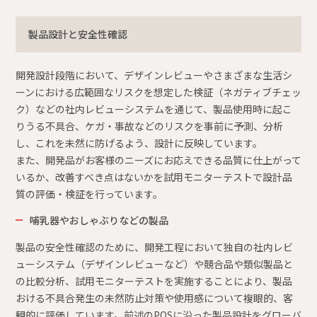
製品設計と安全性確認
開発設計段階において、デザインレビューやさまざまな生活シ
ーンにおける広範囲なリスクを想定した検証（ネガティブチェッ
ク）などの社内レビューシステムを通じて、製品使用時に起こ
りうる不具合、ケガ・事故などのリスクを事前に予測、分析
し、これを未然に防げるよう、設計に反映しています。
また、開発品がお客様のニーズにお応えできる品質に仕上がって
いるか、改善すべき点はないかを試用モニターテストで設計品
質の評価・検証を行っています。
哺乳器やおしゃぶりなどの製品
製品の安全性確認のために、開発工程において独自の社内レビ
ューシステム（デザインレビューなど）や競合品や類似製品と
の比較分析、試用モニターテストを実施することにより、製品
おける不具合発生の未然防止対策や使用感について複眼的、客
観的に評価しています。前述のPQSに沿った製品設計をグローバ