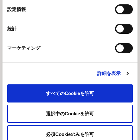
選
設定情報
択
統計
マーケティング
詳細を表示
スキンケアやシャンプーなどの製品
スキンケア用品やおしりふき、衣類洗剤、洗浄・消毒用品等に
すべてのCookieを許可
おいては、商品を販売する国ごとの規制を遵守することはもち
ろん、使用する成分の安全性情報を社内外問わず広く収集し、
かつその配合量や各商品の使用方法も加味して評価すること
選択中のCookieを許可
で、商品の安全性を確保しています。
成分選定にあたっては、皮膚一次刺激性、感作性、眼刺激性な
必須Cookieのみを許可
ど*有害性が無いことを確認するとともに、社内外の使用実績、