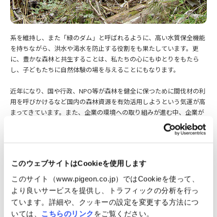
系を維持し、また「緑のダム」と呼ばれるように、高い水質保全機能
を持ちながら、洪水や渇水を防止する役割をも果たしています。更
に、豊かな森林と共生することは、私たちの心にもゆとりをもたら
し、子どもたちに自然体験の場を与えることにもなります。
近年になり、国や行政、NPO等が森林を健全に保つために間伐材の利
用を呼びかけるなど国内の森林資源を有効活用しようという気運が高
まってきています。また、企業の環境への取り組みが進む中、企業が
国有林などの保全、整備に資金や人材を提供する「法人（企業）の
森」と呼ばれる制度への参画が増えてきています。
ピジョンの育樹キャンペーンは1986年に始まりました。2006年までに
このウェブサイトはCookieを使用します
植えた木は80,000本にのぼり、総面積が東京ドーム6個分になりまし
た。21年目の2007年からは、これまでの国有林での活動より一歩進
このサイト（www.pigeon.co.jp）ではCookieを使って、
め、新たに購入したゴルフ場予定地として計画され、長年放置されて
より良いサービスを提供し、トラフィックの分析を行っ
いた土地を『ピジョン美和の森』として新しい森林づくりを始めまし
ています。詳細や、クッキーの設定を変更する方法につ
た。現在、ログハウス『すくすくハウス』が完成し、せせらぎには散
いては、
こちらのリンク
をご覧ください。