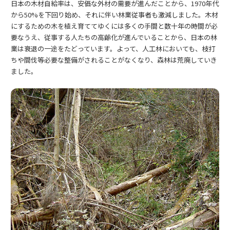
日本の木材自給率は、安価な外材の需要が進んだことから、1970年代
から50%を下回り始め、それに伴い林業従事者も激減しました。木材
にするための木を植え育ててゆくには多くの手間と数十年の時間が必
要なうえ、従事する人たちの高齢化が進んでいることから、日本の林
業は衰退の一途をたどっています。よって、人工林においても、枝打
ちや間伐等必要な整備がされることがなくなり、森林は荒廃していき
ました。