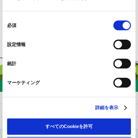
策の小路が出来ています。
同
必須
意
の
選
設定情報
択
統計
マーケティング
育樹について
育樹の様子
詳細を表示
育樹地マップ
森ができるまで
すべてのCookieを許可
日本の森をめぐる問題と期待