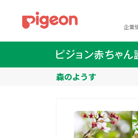
企業
森のようす
ました。