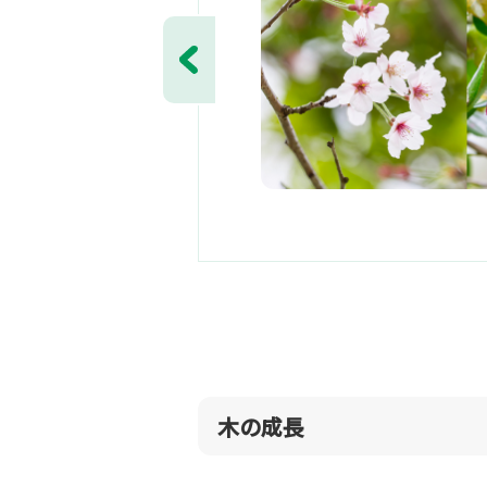
前へ
木の成長