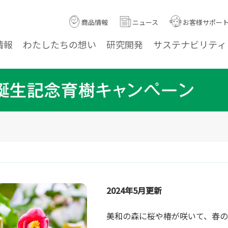
商品情報
ニュース
お客様サポー
情報
わたしたちの
想い
研究
開発
サステナ
ビリティ
2024年5月更新
美和の森に桜や椿が咲いて、春の