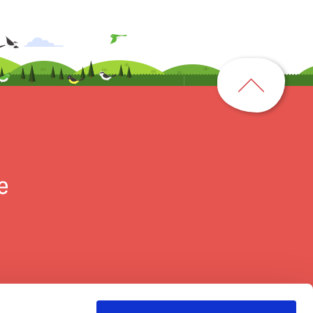
ペ
ー
ジ
ト
ッ
プ
に
戻
る