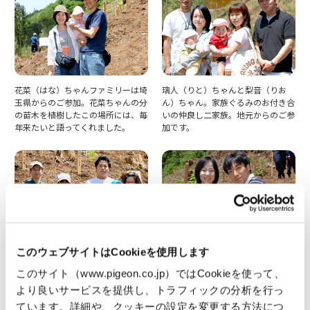
花菜（はな）ちゃんファミリーは埼
璃人（りと）ちゃんと梨音（りお
玉県からのご参加。花菜ちゃんの分
ん）ちゃん。家族ぐるみのお付き合
の苗木を植樹したこの場所には、毎
いの仲良し二家族。地元からのご参
年来たいと語ってくれました。
加です。
このウェブサイトはCookieを使用します
環境の良い美和で子育てができて良
茨城県からご参加の光（ひかる）ち
かったと語るこちらはご近所さん同
ゃんファミリー。光ちゃんには、自
このサイト（www.pigeon.co.jp）ではCookieを使って、
士。美和の人たちの間では、育樹キ
然と触れ合いながら育ってほしいと
より良いサービスを提供し、トラフィックの分析を行っ
ャンペーンは有名と話してくれまし
願っています。
ています。詳細や、クッキーの設定を変更する方法につ
た。右が大夢（ひろむ）ちゃん、左