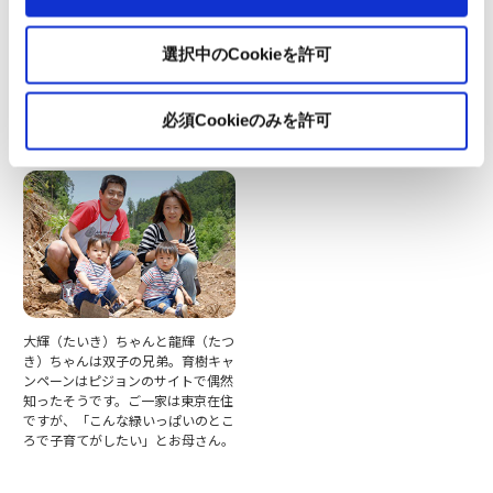
茨城県の晴葵（はるき）ちゃんは、
栃木県からお越しの普（あまね）ち
選択中のCookieを許可
山登りなどアウトドアが大好きなお
ゃんは4番目のお子さんです。ご両
父さんとお母さんの間に生まれまし
親は、「子どもたちの時代には温暖
た。ご両親が願うのは、「“もった
化がなくなっていてほしい」と思い
いない”の精神」を持つ大人に育つ
を込めて植樹しました。
必須Cookieのみを許可
ことだそうです。
大輝（たいき）ちゃんと龍輝（たつ
き）ちゃんは双子の兄弟。育樹キャ
ンペーンはピジョンのサイトで偶然
知ったそうです。ご一家は東京在住
ですが、「こんな緑いっぱいのとこ
ろで子育てがしたい」とお母さん。