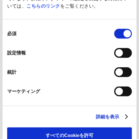
が愛彩（あや）ちゃんです。
いては、
こちらのリンク
をご覧ください。
同
必須
意
の
選
設定情報
択
千葉県からご参加の愛菜（あいな）
茨城県の寧々（ねね）ちゃんファミ
ちゃんファミリー。奥様が元ピジョ
リー。3回目のご参加で、今回は三
統計
ンの社員です。長女の愛菜ちゃんは
女の寧々ちゃんの分の苗木を植えま
昨年のひな祭りに生まれました。
した。「子どもたちは植樹した木よ
り大きくなって欲しい！（笑）」と
お父さん。
マーケティング
詳細を表示
すべてのCookieを許可