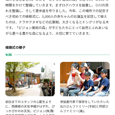
時間をかけて整備していきます。まずログハウスを設置し、小川の流
れを整備し、そして遊歩道を作りました。今年、この場所での記念す
べき初めての植樹式に、5,000人の赤ちゃんのお誕生を記念して植え
たのは、ナラやクヌギなどの広葉樹。大きくなるとドングリがなる木
です。「ピジョン美和の森」が子どもたちにとって自然とふれあいな
がら遊べる豊かな森になるよう、大切に育てていきます。
植樹式の様子
9:30
前日までのスタッフの心配をよそ
参加者代表で挨拶をしていただいた
に、雨模様の天気予報がはずれ、ぴ
石川さんファミリー(手前)と阿部さ
っかぴかのお天気。ピジョン(株)取
んファミリー(奥)。