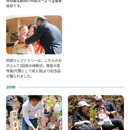
締役最高顧問の仲田洋一より主催者
挨拶です。
阿部さんファミリーは、こちらのお
子さんで3回目の植樹式。常陸大宮
市長(代理として収入役)より記念品
が贈られました。
10:00