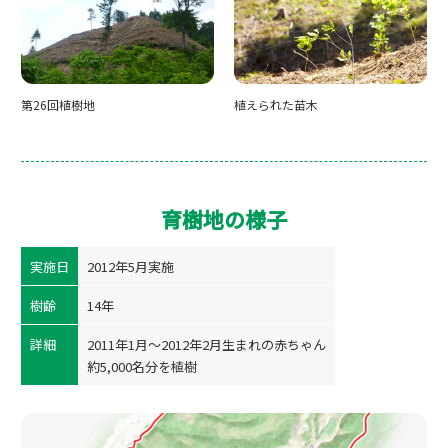
第26回植樹地
植えられた苗木
育樹地の様子
実施日
2012年5月実施
樹齢
14年
詳細
2011年1月～2012年2月生まれの赤ちゃん
約5,000名分を植樹