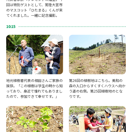
回は特別ゲストとして、常陸大宮市
のマスコット「ひたまる」くんが来
てくれました。一緒に記念撮影。
10:15
地元植樹者代表の相田さんご家族の
第26回の植樹地はこちら。美和の
挨拶。「この植樹は学生の時から知
森の入口からすくすくハウスへ向か
っており、身近で憧れでもありまし
う道の右側。第25回植樹地のとな
たので、参加できて幸せです。」
りです。