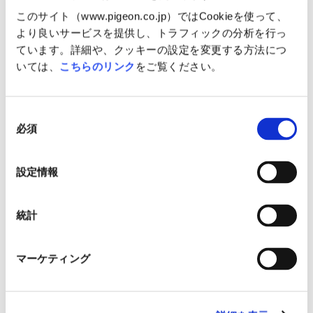
このサイト（www.pigeon.co.jp）ではCookieを使って、
より良いサービスを提供し、トラフィックの分析を行っ
ています。詳細や、クッキーの設定を変更する方法につ
いては、
こちらのリンク
をご覧ください。
丈夫で元気にすくすく育ってほしい
宇都宮からお越しの妃乃（きの）ち
と名付けられた丈太朗（じょうたろ
ゃんは10ヶ月。なんとかひとりで
同
う）くん。自然の中で嬉しそうにご
立てるようになりました。奥さんは
必須
きげんでした。今日は、お父さんの
ナラの木が好きで、「これからはち
意
お友達ご家族も赤ちゃんの植樹で参
ょくちょく見に来たいと思いま
の
加。ぜひ一緒にまた来てね。
す。」と話してくださいました。
選
設定情報
択
統計
マーケティング
普段はお兄ちゃんのおもちゃを取り
東京からご参加の琉誠（りゅうせ
上げて、泣かしてしまうこともある
い）くんファミリー。よだれがいっ
という元気な海光（かいり）ちゃ
ぱいでるという琉誠くんは、普段か