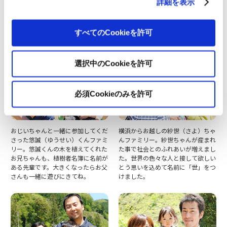
詳細を表示
ん。出かける良い機会になったと、
ら元気で、朝は６時半に起こしてく
ご家族は埼玉から参加してください
れるそう。「大きく育ってね」と思
ました。
いを込めて植樹してくださいまし
すべてのCookieを許可
た。
選択中のCookieを許可
必須Cookieのみを許可
おじいちゃんと一緒に参加してくだ
横浜からお越しの紗世（さよ）ちゃ
さった悠誠（ゆうせい）くんファミ
んファミリー。紗世ちゃんが産まれ
リー。悠誠くんの木を植えてくれた
た事で社会とのふれあいが増えまし
お兄ちゃんも、植樹者名簿に名前が
た。世界の色々な人と接して欲しい
ある先輩です。大きくなったらお父
とう思いを込めて名前に「世」をつ
さんも一緒に遊びにきてね。
けました。