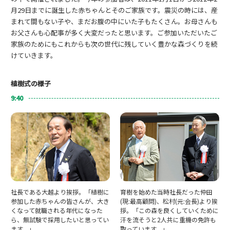
月29日までに誕生した赤ちゃんとそのご家族です。震災の時には、産
まれて間もない子や、まだお腹の中にいた子もたくさん。お母さんも
お父さんも心配事が多く大変だったと思います。ご参加いただいたご
家族のためにもこれからも次の世代に残していく豊かな森づくりを続
けていきます。
植樹式の様子
9:40
社長である大越より挨拶。「植樹に
育樹を始めた当時社長だった仲田
参加した赤ちゃんの皆さんが、大き
(現:最高顧問)、松村(元:会長)より挨
くなって就職される年代になった
拶。「この森を良くしていくために
ら、無試験で採用したいと思ってい
汗を流そうと2人共に重機の免許も
ます。」
取っています。」