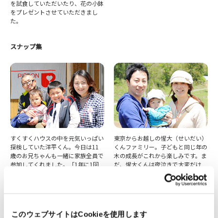
を試食していただいたり、花の小鉢
をプレゼントさせていただきまし
た。
スナップ集
すくすくハウスの中を元気いっぱい
東京からお越しの惺大（せいだい）
探検していた洋平くん。今日は11
くんファミリー。子どもと同じ年の
歳のお兄ちゃんも一緒に家族全員で
木の成長がこれから楽しみです。ま
参加してくれました。「1年に1回
だ、惺大くんは夜泣きで大変だけ
木の成長を見に来たい」とお父さ
ど、徐々に反応がでてきたので育児
ん。ぜひ来てくださいね。
がたのしいです。と答えてください
ました。
このウェブサイトはCookieを使用します