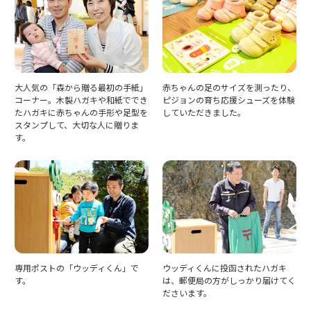
大人気の「森から贈る最初の手紙」
赤ちゃんの足のサイズを測ったり、
コーナー。木製ハガキや和紙ででき
ピジョンの育ち応援シューズを体験
たハガキに赤ちゃんの手形や足型を
していただきました。
スタンプして、大切な人に贈りま
す。
専用ポストの「ウッディくん」で
ウッディくんに投函されたハガキ
す。
は、郵便局の方がしっかり届けてく
ださいます。