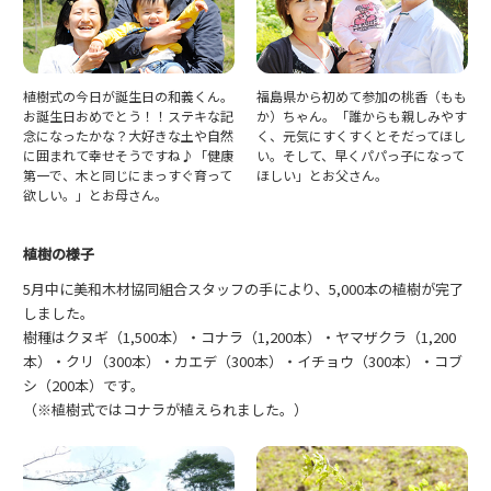
植樹式の今日が誕生日の和義くん。
福島県から初めて参加の桃香（もも
お誕生日おめでとう！！ステキな記
か）ちゃん。「誰からも親しみやす
念になったかな？大好きな土や自然
く、元気にすくすくとそだってほし
に囲まれて幸せそうですね♪「健康
い。そして、早くパパっ子になって
第一で、木と同じにまっすぐ育って
ほしい」とお父さん。
欲しい。」とお母さん。
植樹の様子
5月中に美和木材協同組合スタッフの手により、5,000本の植樹が完了
しました。
樹種はクヌギ（1,500本）・コナラ（1,200本）・ヤマザクラ（1,200
本）・クリ（300本）・カエデ（300本）・イチョウ（300本）・コブ
シ（200本）です。
（※植樹式ではコナラが植えられました。）