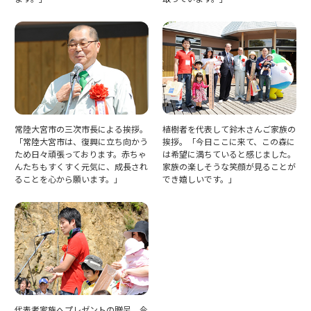
常陸大宮市の三次市長による挨拶。
植樹者を代表して鈴木さんご家族の
「常陸大宮市は、復興に立ち向かう
挨拶。「今日ここに来て、この森に
ため日々頑張っております。赤ちゃ
は希望に満ちていると感じました。
んたちもすくすく元気に、成長され
家族の楽しそうな笑顔が見ることが
ることを心から願います。」
でき嬉しいです。」
代表者家族へプレゼントの贈呈。今