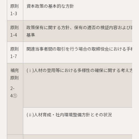
原則
資本政策の基本的な方針
1-3
原則
政策保有に関する方針、保有の適否の検証内容および議
1-4
基準
原則
関連当事者間の取引を行う場合の取締役会における手続
1-7
補充
(ⅰ)人材の登用等における多様性の確保に関する考え方と
原則
2-
4①
(ⅱ)人材育成・社内環境整備方針とその状況