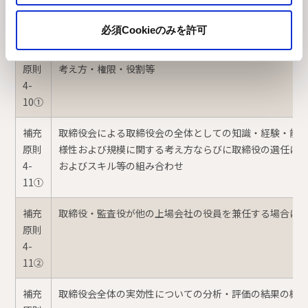
原則
独立社外取締役の独立性判断基準
4-9
必須Cookieのみを許可
補充
指名委員会・報酬委員会の設置およびその委員会の構成
原則
考え方・権限・役割等
4-
10①
補充
取締役会による取締役会の全体としての知識・経験・能
原則
様性および規模に関する考え方ならびに取締役の選任に
4-
およびスキル等の組み合わせ
11①
補充
取締役・監査役が他の上場会社の役員を兼任する場合に
原則
4-
11②
補充
取締役会全体の実効性についての分析・評価の結果の概