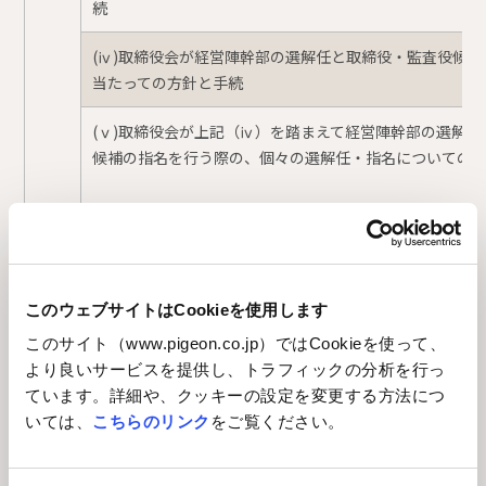
続
(ⅳ)取締役会が経営陣幹部の選解任と取締役・監査役候
当たっての方針と手続
(ⅴ)取締役会が上記（ⅳ）を踏まえて経営陣幹部の選解
候補の指名を行う際の、個々の選解任・指名についての
補充
(ⅰ)サステナビリティに関する取組みの情報開示
原則
このウェブサイトはCookieを使用します
3-
このサイト（www.pigeon.co.jp）ではCookieを使って、
1③
より良いサービスを提供し、トラフィックの分析を行っ
ています。詳細や、クッキーの設定を変更する方法につ
いては、
こちらのリンク
をご覧ください。