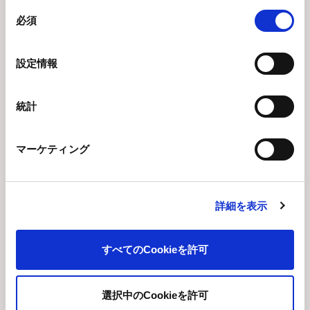
同
必須
意
(ⅱ)人的資本に関する情報開示
の
選
設定情報
択
(ⅲ)知的資本に関する情報開示
統計
補充
取締役会における判断・決定事項、経営陣に対する委任
マーケティング
原則
4-
1①
詳細を表示
補充
サステナビリティに関する取組みについての基本的な方
原則
4-
すべてのCookieを許可
2②
選択中のCookieを許可