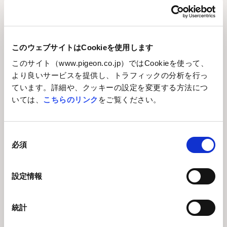
タルク
このウェブサイトはCookieを使用します
タルクとはどんな成分？
このサイト（www.pigeon.co.jp）ではCookieを使って、
タルクは、天然の鉱物（滑石）を細かく精製して作られる、と
より良いサービスを提供し、トラフィックの分析を行っ
てもなめらかな白い粉末です。
ています。詳細や、クッキーの設定を変更する方法につ
・肌触りサラサラ：ベビーパウダーなどに配合すると、肌にすべ
いては、
こちらのリンク
をご覧ください。
らせた時にとても気持ち良い感触を与えます。
・汗や皮脂を吸着：余分な汗や皮脂を吸収して、肌を清潔でサ
同
ラサラな状態に保ちます。
必須
意
・ムラなく均一に：製品が肌の上でムラなく広がり、きれいに仕
の
上がるのを助けます。
選
化粧品だけでなく、紙やプラスチック、医薬品など、実は私たち
設定情報
択
の身の回りにある様々な製品で使用されている、とても身近な
成分です。
統計
ピジョンが使用するタルクは「アスベスト不使用」です