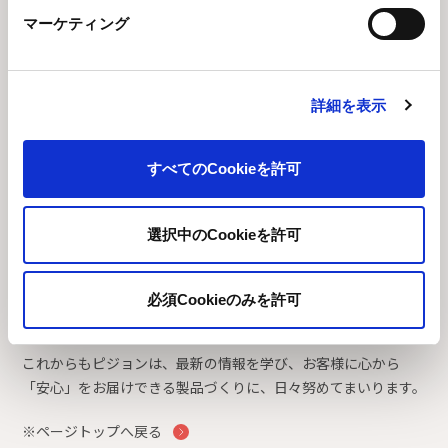
タルクは天然の鉱物であるため、稀にアスベスト（石綿）とい
マーケティング
う物質が混ざることが懸念されることがあります。
しかし、化粧品に使用されるタルクは、アスベストが全く含ま
れていない高純度なものを使うことが各国法律で義務付けら
詳細を表示
れ、厳しく管理されています。
ピジョンでは、これらの国の法律や基準を守ることはもちろ
ん、独自のさらに厳しい品質・安全基準を設け、原料選びを行
すべてのCookieを許可
っています。
タルクを配合する製品には、必ずアスベスト検査を実施し、安
全性が確認された原料のみを使用しています。
選択中のCookieを許可
「タルクフリー」の製品もご用意しています
必須Cookieのみを許可
お客様の多様なニーズにお応えするため、タルクを使用しない
「タルクフリー」の製品もご用意しております。
これからもピジョンは、最新の情報を学び、お客様に心から
「安心」をお届けできる製品づくりに、日々努めてまいります。
※ページトップへ戻る