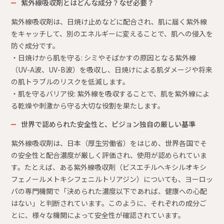
紫外線吸収剤とはどんな成分？なぜ必要？
紫外線吸収剤は、日焼け止めなどに配合され、肌に届く紫外線
をキャッチして、別のエネルギーに変えることで、肌への侵入を
防ぐ成分です。
・日焼けから肌を守る: シミやそばかすの原因となる紫外線
（UV-A波、UV-B波）を吸収し、日焼けによる肌ダメージや将来
の肌トラブルのリスクを低減します。
・肌を守るバリア役: 紫外線を吸収することで、肌を紫外線によ
る乾燥や刺激から守る大切な役割を果たします。
世界で認められた安全性と、ピジョン独自の厳しい基準
紫外線吸収剤は、日本（厚生労働省）をはじめ、世界各国でそ
の安全性と配合濃度が厳しく評価され、使用が認められていま
す。たとえば、ある紫外線吸収剤（ビスエチルヘキシルオキシ
フェノールメトキシフェニルトリアジン）についても、ヨーロッ
パの専門機関で「決められた濃度以下であれば、健康への心配
はない」と判断されています。このように、それぞれの成分ご
とに、様々な機関によって安全性が確認されています。