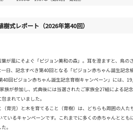
樹式レポート（2026年第40回）
若葉が風にそよぐ「ピジョン美和の森」。耳を澄ますと、鳥の
な一日、記念すべき第40回となる「ピジョン赤ちゃん誕生記念
第40回ピジョン赤ちゃん誕生記念育樹キャンペーン」には、19
家族が参加し、式典後には当選されたご家族全27組による記
に包まれていました。
と（育児）と木を育てること（育樹）は、どちらも周囲の人た
続いているキャンペーンです。これまでに多くの赤ちゃんととも
した。